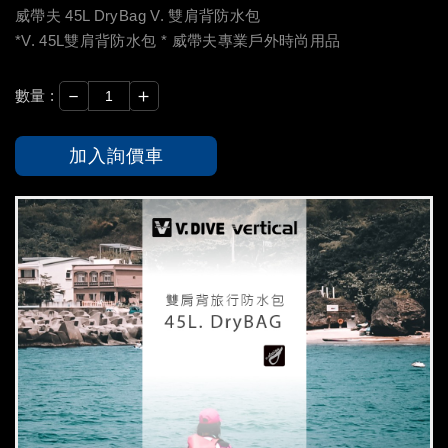
威帶夫 45L DryBag V. 雙肩背防水包
*V. 45L雙肩背防水包 * 威帶夫專業戶外時尚用品
－
＋
數量 :
加入詢價車