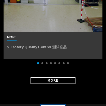
V Factory Quality Control 測試產品
1
2
3
4
5
6
7
8
MORE