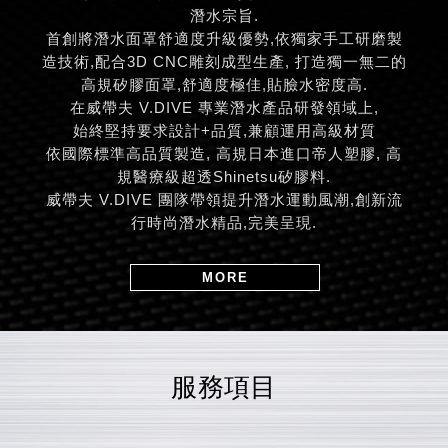
潛水宗旨.
首創將潛水面罩舒適度升級優勢,依獨家手工研磨製
造技術,配合3D CNC雕刻成型生產, 打造獨一無二的
高規矽膠面罩,舒適度極佳,貼臉水密度高.
在威帶夫 V.DIVE 專業潛水產品研發領域上,
始終堅持要求設計+品質,兼顧運用高級材質
依國際標準高品質製造, 高規日本進口帝人塑膠, 高
規醫療級超透Shinetsu矽膠料.
威帶夫 V.DIVE 團隊帶領提升潛水運動風潮,創新流
行時尚潛水精品,完美呈現.
MORE
服務項目