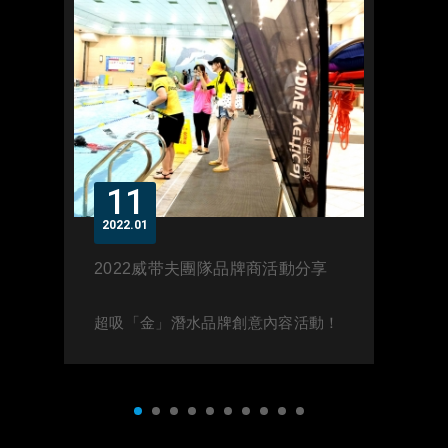
11
2022
01
2022威带夫團隊品牌商活動分享
超吸「金」潛水品牌創意內容活動！
1
2
3
4
5
6
7
8
9
10