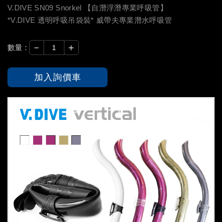
V.DIVE SN09 Snorkel 【自潛浮潛專業呼吸管】
*V.DIVE 透明呼吸吊袋裝* 威帶夫專業潛水呼吸管
－
＋
數量 :
加入詢價車